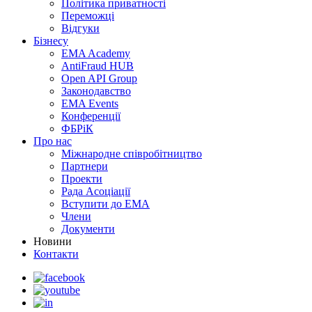
Політика приватності
Переможцi
Відгуки
Бізнесу
EMA Academy
AntiFraud HUB
Open API Group
Законодавство
EMA Events
Конференції
ФБРіК
Про нас
Міжнародне співробітництво
Партнери
Проекти
Рада Асоціації
Вступити до ЕМА
Члени
Документи
Новини
Контакти