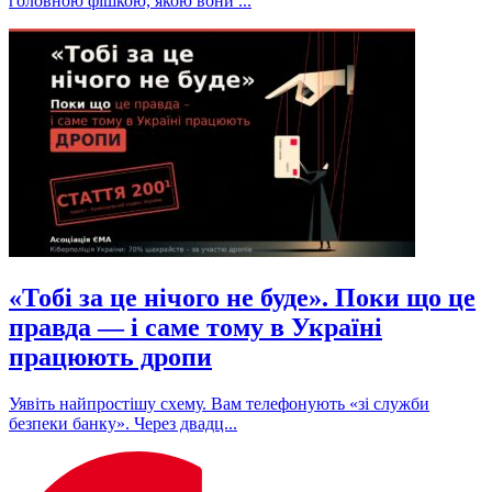
головною фішкою, якою вони ...
«Тобі за це нічого не буде». Поки що це
правда — і саме тому в Україні
працюють дропи
Уявіть найпростішу схему. Вам телефонують «зі служби
безпеки банку». Через двадц...