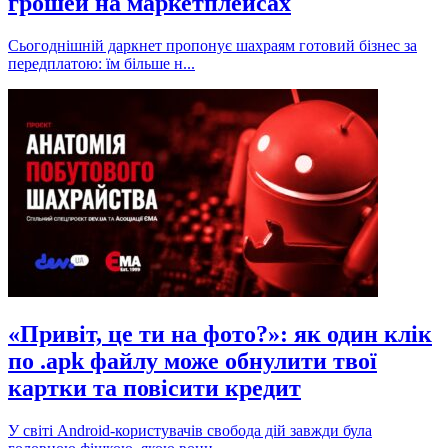
грошей на маркетплейсах
Сьогоднішній даркнет пропонує шахраям готовий бізнес за
передплатою: їм більше н...
«Привіт, це ти на фото?»: як один клік
по .apk файлу може обнулити твої
картки та повісити кредит
У світі Android-користувачів свобода дій завжди була