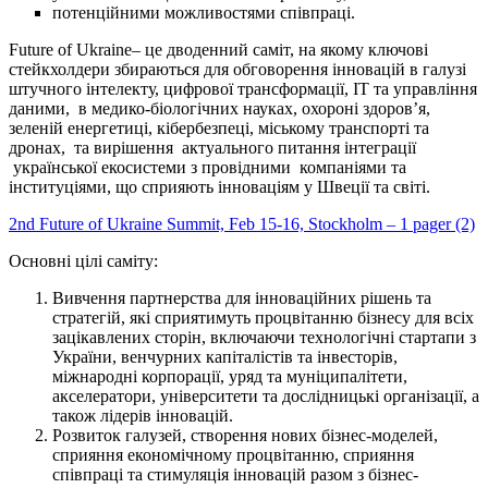
потенційними можливостями співпраці.
Future of Ukraine– це дводенний саміт, на якому ключові
стейкхолдери збираються для обговорення інновацій в галузі
штучного інтелекту, цифрової трансформації, ІТ та управління
даними, в медико-біологічних науках, охороні здоров’я,
зеленій енергетиці, кібербезпеці, міському транспорті та
дронах, та вирішення актуального питання інтеграції
української екосистеми з провідними компаніями та
інституціями, що сприяють інноваціям у Швеції та світі.
2nd Future of Ukraine Summit, Feb 15-16, Stockholm – 1 pager (2)
Основні цілі саміту:
Вивчення партнерства для інноваційних рішень та
стратегій, які сприятимуть процвітанню бізнесу для всіх
зацікавлених сторін, включаючи технологічні стартапи з
України, венчурних капіталістів та інвесторів,
міжнародні корпорації, уряд та муніципалітети,
акселератори, університети та дослідницькі організації, а
також лідерів інновацій.
Розвиток галузей, створення нових бізнес-моделей,
сприяння економічному процвітанню, сприяння
співпраці та стимуляція інновацій разом з бізнес-