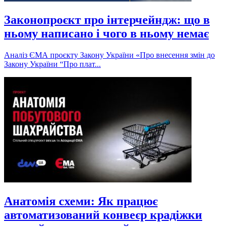
Законопроєкт про інтерчейндж: що в
ньому написано і чого в ньому немає
Аналіз ЄМА проєкту Закону України «Про внесення змін до
Закону України “Про плат...
Анатомія схеми: Як працює
автоматизований конвеєр крадіжки