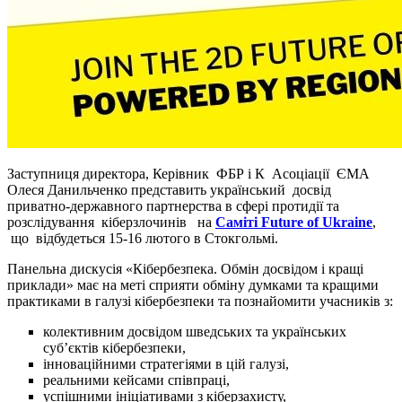
Заступниця директора, Керівник ФБР і К Асоціації ЄМА
Олеся Данильченко представить український досвід
приватно-державного партнерства в сфері протидії та
розслідування кіберзлочинів на
Саміті Future of Ukraine
,
що відбудеться 15-16 лютого в Стокгольмі.
Панельна дискусія «Кібербезпека. Обмін досвідом і кращі
приклади» має на меті сприяти обміну думками та кращими
практиками в галузі кібербезпеки та познайомити учасників з:
колективним досвідом шведських та українських
суб’єктів кібербезпеки,
інноваційними стратегіями в цій галузі,
реальними кейсами співпраці,
успішними ініціативами з кіберзахисту,