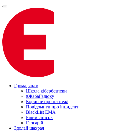
Громадянам
Школа кібербезпеки
#ЖабаГадюку
Корисне про платежі
Повідомити про інцидент
BlackList EMA
Білий список
Глосарій
Здолай шахрая