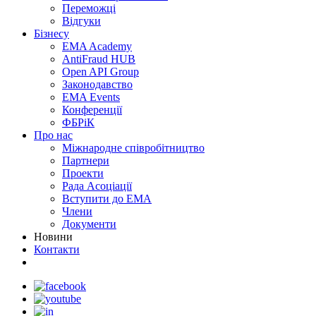
Переможцi
Відгуки
Бізнесу
EMA Academy
AntiFraud HUB
Open API Group
Законодавство
EMA Events
Конференції
ФБРіК
Про нас
Міжнародне співробітництво
Партнери
Проекти
Рада Асоціації
Вступити до ЕМА
Члени
Документи
Новини
Контакти