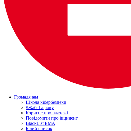
Громадянам
Школа кібербезпеки
#ЖабаГадюку
Корисне про платежі
Повідомити про інцидент
BlackList EMA
Білий список