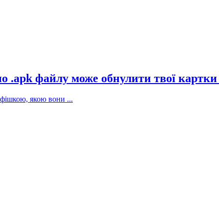
 по .apk файлу може обнулити твої картки
фішкою, якою вони ...