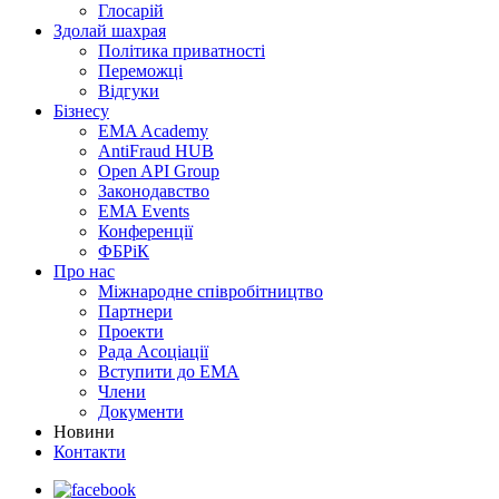
Глосарій
Здолай шахрая
Політика приватності
Переможцi
Відгуки
Бізнесу
EMA Academy
AntiFraud HUB
Open API Group
Законодавство
EMA Events
Конференції
ФБРіК
Про нас
Міжнародне співробітництво
Партнери
Проекти
Рада Асоціації
Вступити до ЕМА
Члени
Документи
Новини
Контакти