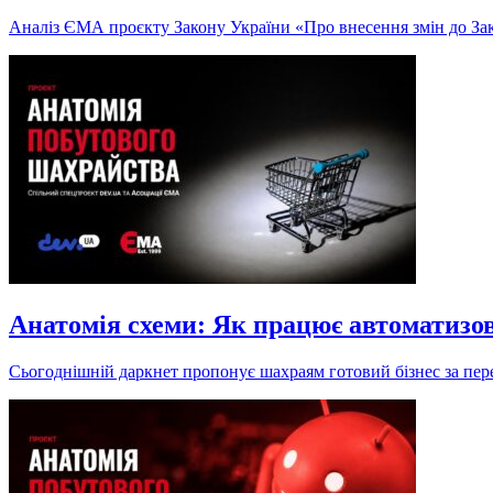
Аналіз ЄМА проєкту Закону України «Про внесення змін до Зак
Анатомія схеми: Як працює автоматизо
Сьогоднішній даркнет пропонує шахраям готовий бізнес за пере