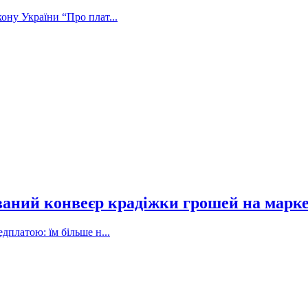
ону України “Про плат...
ваний конвеєр крадіжки грошей на марк
дплатою: їм більше н...