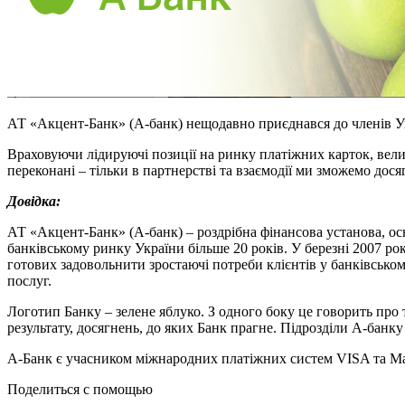
АТ «Акцент-Банк» (А-банк) нещодавно приєднався до членів Укр
Враховуючи лідируючі позиції на ринку платіжних карток, вели
переконані – тільки в партнерстві та взаємодії ми зможемо досяг
Довідка:
АТ «Акцент-Банк» (А-банк) – роздрібна фінансова установа, ос
банківському ринку України більше 20 років. У березні 2007 ро
готових задовольнити зростаючі потреби клієнтів у банківсько
послуг.
Логотип Банку – зелене яблуко. З одного боку це говорить про
результату, досягнень, до яких Банк прагне. Підрозділи А-банку
А-Банк є учасником міжнародних платіжних систем VISA та Mas
Поделиться с помощью