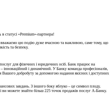
 в статусі «Premium»-партнера!
у, вважаємо цю подію дуже вчасною та важливою, саме тому, що
кість та безпеку.
послуг для фізичних і юридичних осіб. Банк працює на
к – інноваційний і динамічний. У Банку команда професіоналів,
ня Вашого добробуту за допомогою надання якісних і доступних
ансових завдань. З іншого боку яблуко – це символ плоду,
їні ви можете знайти більш 225 точок продажів послуг А-Банку.