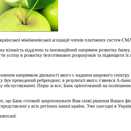
аїнської міжбанківської асоціації членів платіжних систем ЄМА
ку кількість відділень та інноваційний напрямок розвитку банк
ти успіху в розвитку безготівкових розрахунків та підвищити їх я
новним напрямком діяльності якого є надання широкого спектру 
ку був проведений ребрендинг, в результаті якого з’явився А-бан
му обслуговуванні. Перш за все, Банк орієнтований на поліпшен
 те, що Банк готовий запропонувати Вам свіжі рішення Ваших фін
 представлені у всіх регіонах нашої країни. Уже сьогодні в Укра
tercard.