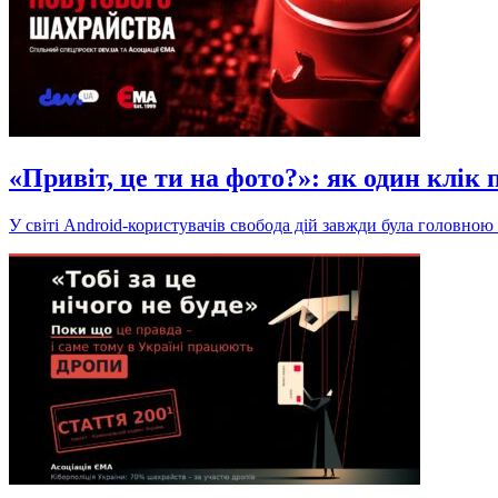
«Привіт, це ти на фото?»: як один клік
У світі Android-користувачів свобода дій завжди була головною 