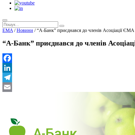
EMA
/
Новини
/
“А-Банк” приєднався до членів Асоціації ЄМА 
“А-Банк” приєднався до членів Асоціац
Facebook
LinkedIn
Telegram
Email