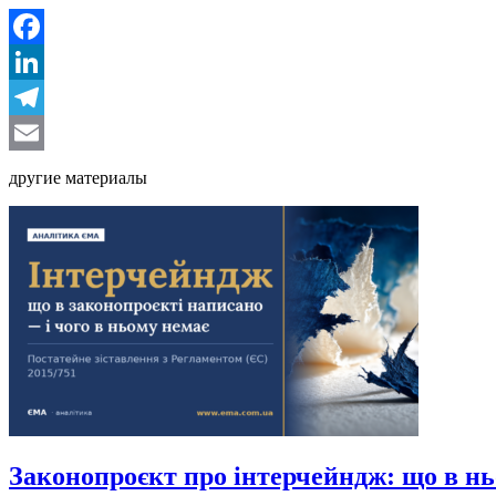
Facebook
LinkedIn
Telegram
Email
другие материалы
Законопроєкт про інтерчейндж: що в нь