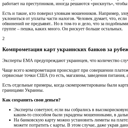
работает на преступников, иногда решаются «рискнуть», чтобы 
Есть и такие, кто поверил уловкам мошенников. Например, зло
уклониться от уплаты части налогов. Человек думает, что, есл
обвинений не предъявят.. Но в том-то и дело, что за подобным
группе – пешка, каких много. Он рискует больше остальных.
2
Компрометация карт украинских банков за рубе
Эксперты ЕМА предупреждают украинцев, что количество случ
Чаще всего компрометация происходит при совершении платеж
сервисные точки США (то есть, магазины, заведения питания,
Есть отдельные примеры, когда скомпрометированы были карты
границами Украины.
Как сохранить свои деньги?
Эксперты советуют, если вы собрались в высокорисковую 
каким-то способом были украдены мошенниками, в дальн
На банковскую карту можно установить лимиты на платеж
можете потратить с карты. В этом случае, даже украв да