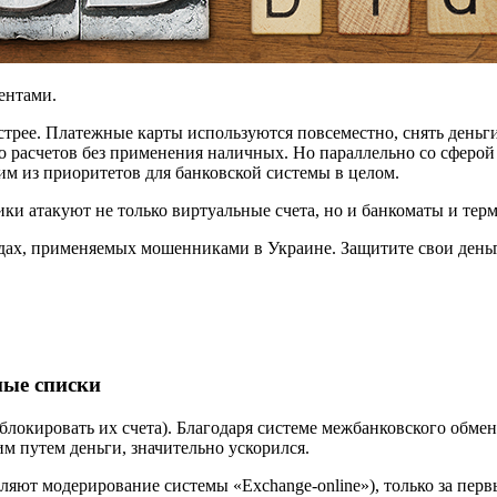
ентами.
трее. Платежные карты используются повсеместно, снять деньги
 расчетов без применения наличных. Но параллельно со сферой
им из приоритетов для банковской системы в целом.
ки атакуют не только виртуальные счета, но и банкоматы и тер
одах, применяемых мошенниками в Украине. Защитите свои день
ные списки
блокировать их счета). Благодаря системе межбанковского обме
 путем деньги, значительно ускорился.
ют модерирование системы «Exchange-online»), только за перв