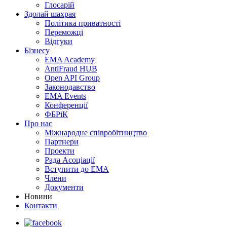
Глосарій
Здолай шахрая
Політика приватності
Переможцi
Відгуки
Бізнесу
EMA Academy
AntiFraud HUB
Open API Group
Законодавство
EMA Events
Конференції
ФБРіК
Про нас
Міжнародне співробітництво
Партнери
Проекти
Рада Асоціації
Вступити до ЕМА
Члени
Документи
Новини
Контакти