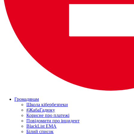
Громадянам
Школа кібербезпеки
#ЖабаГадюку
Корисне про платежі
Повідомити про інцидент
BlackList EMA
Білий список