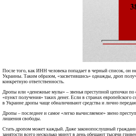
После того, как ИНН человека попадает в черный список, он н
Украины. Таким образом, «засветившись» однажды, дроп получ
конкретную ответственность.
Дропы или «денежные мулы» – звенья преступной цепочки по
«пункт получения» таких денег. Если в странах европейского 
в Украине дропы чаще обналичивают средства и лично передаю
Дропы – последнее и самое «легко вычисляемое» звено преступн
лишения свободы.
Стать дропом может каждый. Даже законопослушный гражданин
занятости всего несколько минут в день обещают тысячи гривен