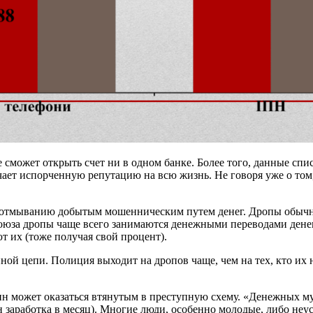
е сможет открыть счет ни в одном банке. Более того, данные сп
ает испорченную репутацию на всю жизнь. Не говоря уже о том,
 отмыванию добытым мошенническим путем денег. Дропы обычно
союза дропы чаще всего занимаются денежными переводами денег
т их (тоже получая свой процент).
ой цепи. Полиция выходит на дропов чаще, чем на тех, кто их н
 может оказаться втянутым в преступную схему. «Денежных му
 заработка в месяц). Многие люди, особенно молодые, либо неус