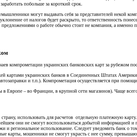
заработать побольше за короткий срок.
умышленники могут выдавать себя за представителей некой компа
и уклонение от налогов будет раскрыто, то ответственность поне
и предложениями о работе обычно стоит не компания, а именно п
жом
аев компрометации украинских банковских карт за рубежом пос
ей картами украинских банков в Соединенных Штатах Америки.
 автозаправки и т.п.). Компрометация осуществляется при помо
 в Европе – во Франции, в крупной сети магазинов). Чаще все
страну, использовать для расчетов отдельную платежную карту.
ейшем они не смогут воспользоваться добытой информацией и п
и и региональное использование. Следует уведомить банк о том,
нные карты, мошенники не смогут украсть с нее сумму, превышаю