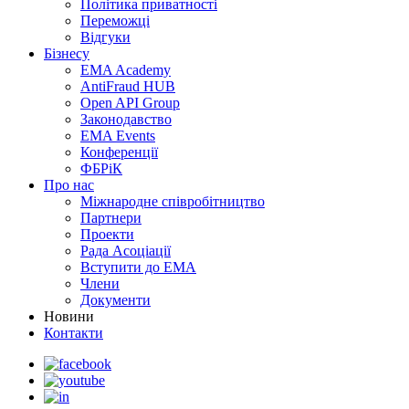
Політика приватності
Переможцi
Відгуки
Бізнесу
EMA Academy
AntiFraud HUB
Open API Group
Законодавство
EMA Events
Конференції
ФБРіК
Про нас
Міжнародне співробітництво
Партнери
Проекти
Рада Асоціації
Вступити до ЕМА
Члени
Документи
Новини
Контакти