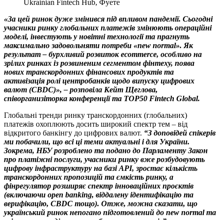
Ukrainian Fintech Hub, Фуете
«За цей ринок дуже змінився під впливом пандемії. Сьогодні
учасники ринку глобальних платежів змінюють операційні
моделі, інвестують у новітні технології та прагнуть
максимально задовольняти потреби «new normal». Як
результат – бурхливий розвиток ecommerce, особливо на
зрілих ринках із розвиненим сегментом фінтеху, поява
нових транскордонних фінансових продуктів та
активізація ролі центробанків щодо випуску цифрових
валют (CBDC)», – розповіла Кейт Щеглова,
співорганизіторка конференції та TOP50 Fintech Global.
Глобальні тренди ринку транскордонних (глобальних)
платежів охоплюють досить широкий спектр тем – від
відкритого банкінгу до цифрових валют.
“З доповідей спікерів
ми побачили, що всі ці теми актуальні і для України.
Зокрема, НБУ розроблено та подано до Парламенту Закон
про платіжні послуги, учасники ринку вже розбудовують
цифрову інфраструктуру на базі API, зростає кількість
транскордонних пропозицій та ємкість ринку, а
фінрегулятор розширяє спектр інноваційних проєктів
(включаючи open banking, віддалену ідентифікацію та
верифікацію, CBDC тощо). Отже, можна сказати, що
український ринок непогано підготовлений до new normal та