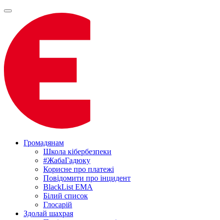
Громадянам
Школа кібербезпеки
#ЖабаГадюку
Корисне про платежі
Повідомити про інцидент
BlackList EMA
Білий список
Глосарій
Здолай шахрая