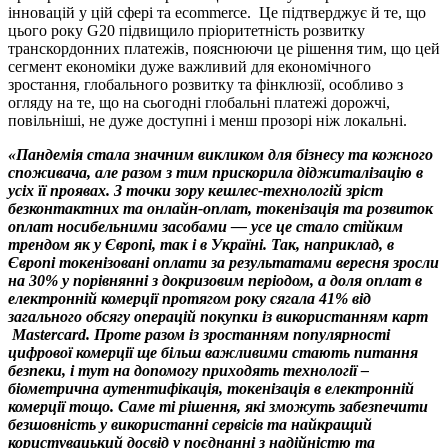
інновацій у цій сфері та ecommerce. Це підтверджує й те, що
цього року G20 підвищило пріоритетність розвитку
транскордонних платежів, пояснюючи це рішення тим, що цей
сегмент економіки дуже важливий для економічного
зростання, глобального розвитку та фінклюзії, особливо з
огляду на те, що на сьогодні глобальні платежі дорожчі,
повільніші, не дуже доступні і менш прозорі ніж локальні.
«Пандемія стала значним викликом для бізнесу та кожного
споживача, але разом з тим прискорила діджиталізацію в
усіх її проявах. З точки зору кешлес-технологій зріст
безконтактних та онлайн-оплат, токенізація та розвиток
оплат носибельними засобами — усе це стало стійким
трендом як у Європі, так і в Україні. Так, наприклад, в
Європі токенізовані оплати за результатами вересня зросли
на 30% у порівнянні з докризовим періодом, а доля оплат в
електронній комерції протягом року сягала 41% від
загального обсягу операцій покупки із використанням карт
Mastercard. Проте разом із зростанням популярності
цифрової комерції ще більш важливими стають питання
безпеки, і тут на допомогу приходять технології –
біометрична аутентифікація, токенізація в електронній
комерції тощо. Саме ті рішення, які зможуть забезпечити
безшовність у використанні сервісів та найкращий
користувацький досвід у поєднанні з надійністю та