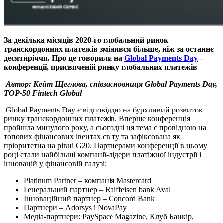
За
декілька місяців 2020-го
глобальний ринок
транскордонних платежів змінився більше, ніж за останнє
десятиріччя.
Про це говорили на
Global
Payments
Day
–
конференції, присвяченій ринку глобальних платежів
Автор: Кейт Щеглова, співзасновниця
Global Payments Day
,
TOP
-50
Fintech
Global
Global Payments Day є відповіддю на бурхливий розвиток
ринку транскордонних платежів. Вперше конференція
пройшла минулого року, а сьогодні ця тема є провідною на
топових фінансових івентах світу та зафіксована як
пріоритетна на рівні G20. Партнерами конференції в цьому
році стали найбільші компанії-лідери платіжної індустрії і
інновацій у фінансовій галузі:
Platinum Partner – компанія Mastercard
Генеральний партнер – Raiffeisen bank Aval
Інноваційний партнер – Concord Bank
Партнери – Adorsys і NovaPay
Медіа-партнери: PaySpace Magazine, Клуб Банкір,