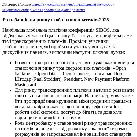
Джерело: McKinsey
https://www.mckinsey.com/industries/financial-services/our-
insights/accelerating-winds-of-change-in-global-payments
Роль банків на ринку глобальних платежів-2025
Найбільша глобальна платіжна конференція SIBOS, яка
відбувалась у жовтні цього року, багато уваги приділила саме
темі транскордонних платежів. Провідні учасники
глобального ринку, які приймали участь у виступах та
дискусійних панелях, висловили наступні ключові думки:
Розвиток відкритого банкінгу у світі дуже важливий для
становлення ринку транскордонних платежів: «Open
banking = Open data = Open finance», – відмічає Пол
Штодар (Paul Stoddart), President, New Payment Platform
Mastercard.
Для ринку транскордонних платежів важливо розвивати
глобальні та локальні кооперації. Наприклад, мова може
йти про придбання крупними міжнародними гравцями
локальні кліринг-хаузи, що підвищує ефективність
роботи всієї системи, доступ до бігдата та дозволяє
підвищити швидкість платежів.
Роль центробанку у становленні ринку транскордонних
платежів величезна – від розвитку локальної системи
розрахунків до запровадження інноваційних стандартів