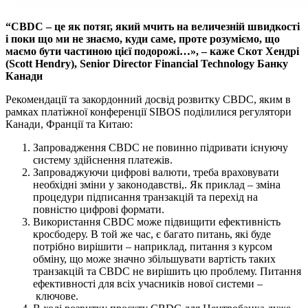
“CBDC –
це як потяг, який мчить на величезній швидкості
і поки що ми не знаємо, куди саме, проте розуміємо, що
маємо бути частиною цієї подорожі…», – каже Скот Хендрі
(
Scott Hendry
)
, Senior Director Financial Technology
Банку
Канади
Рекомендації та закордонний досвід розвитку CBDC, яким в
рамках платіжної конференції SIBOS поділилися регулятори
Канади, Франції та Китаю:
Запровадження CBDC не повинно підривати існуючу
систему здійснення платежів.
Запроваджуючи цифрові валюти, треба враховувати
необхідні зміни у законодавстві,. Як приклад – зміна
процедури підписання транзакцій та перехід на
повністю цифрові формати.
Використання CBDC може підвищити ефективність
кросбодеру. В той же час, є багато питань, які буде
потрібно вирішити – наприклад, питання з курсом
обміну, що може значно збільшувати вартість таких
транзакцій та CBDC не вирішить цю проблему. Питання
ефективності для всіх учасників нової системи –
ключове.