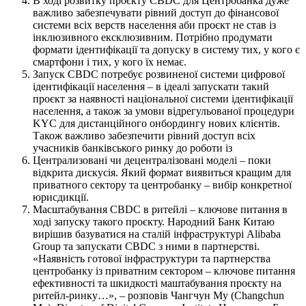
В ході розвитку проєкту CBDC для Центробанка дуже
важливо забезпечувати рівний доступ до фінансової
системи всіх верств населення аби проєкт не став із
інклюзивного ексклюзивним. Потрібно продумати
формати ідентифікації та допуску в систему тих, у кого є
смартфони і тих, у кого їх немає.
Запуск CBDC потребує розвиненої системи цифрової
ідентифікації населення – в ідеалі запускати такий
проєкт за наявності національної системи ідентифікації
населення, а також за умови відрегульованої процедури
KYC для дистанційного онбордингу нових клієнтів.
Також важливо забезпечити рівний доступ всіх
учасників банківського ринку до роботи із
Централизовані чи децентралізовані моделі – поки
відкрита дискусія. Який формат виявиться кращим для
приватного сектору та центробанку – вибір конкретної
юрисдикції.
Масштабування CBDC в ритейлі – ключове питання в
ході запуску такого проєкту. Народний Банк Китаю
вирішив базуватися на сталій інфраструктурі Alibaba
Group та запускати CBDC з ними в партнерстві.
«Наявність готової інфраструктури та партнерства
центробанку із приватним сектором – ключове питання
ефективності та шкидкості маштабування проєкту на
ритейл-ринку…», – розповів Чангчун Му (Changchun