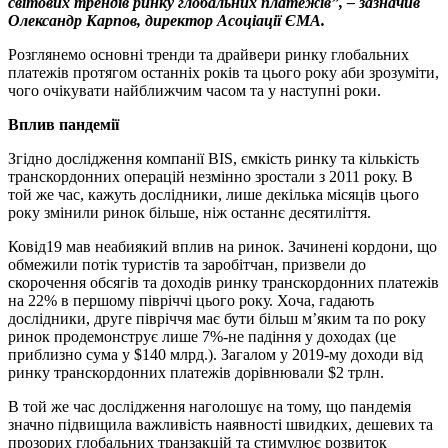
світових трендів ринку глобальних платежів”, – зазначив
Олександр Карпов, директор Асоціації ЄМА.
Розглянемо основні тренди та драйвери ринку глобальних
платежів протягом останніх років та цього року аби зрозуміти,
чого очікувати найближчим часом та у наступні роки.
Вплив пандемії
Згідно дослідження компанії BIS, ємкість ринку та кількість
транскордонних операцій незмінно зростали з 2011 року. В
той же час, кажуть дослідники, лише декілька місяців цього
року змінили ринок більше, ніж останнє десятиліття.
Ковід19 мав неабиякий вплив на ринок. Зачинені кордони, що
обмежили потік туристів та заробітчан, призвели до
скорочення обсягів та доходів ринку транскордонних платежів
на 22% в першому півріччі цього року. Хоча, гадають
дослідники, друге півріччя має бути більш м’яким та по року
ринок продемонструє лише 7%-не падіння у доходах (це
приблизно сума у $140 млрд.). Загалом у 2019-му доходи від
ринку транскордонних платежів дорівнювали $2 трлн.
В той же час дослідження наголошує на тому, що пандемія
значно підвищила важливість наявності швидких, дешевих та
прозорих глобальних транзакцій та стимулює розвиток