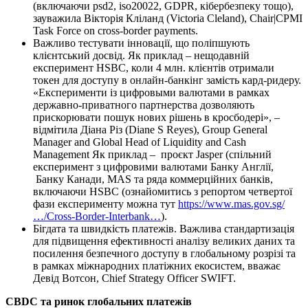
(включаючи psd2, iso20022, GDPR, кібербезпеку тощо),
зауважила Вікторія Кліланд (Victoria Cleland), Chair|CPMI
Task Force on cross-border payments.
Важливо тестувати інновації, що поліпшують
клієнтський досвід. Як приклад – нещодавній
експеримент HSBC, коли 4 млн. клієнтів отримали
токен для доступу в онлайн-банкінг замість кард-ридеру.
«Експерименти із цифровыми валютами в рамках
державно-приватного партнерства дозволяють
прискорювати пошук нових рішень в кросбодері», –
відмітила Діана Різ (Diane S Reyes), Group General
Manager and Global Head of Liquidity and Cash
Management Як приклад – проєкт Jasper (спільний
експеримент з цифровими валютами Банку Англії,
Банку Канади, MAS та ряда коммерційних банків,
включаючи HSBC (ознайомитись з репортом четвертої
фази експерименту можна тут
https://www.mas.gov.sg/
…/Cross-Border-Interbank…
).
Бігдата та швидкість платежів. Важлива стандартизація
для підвищення ефективності аналізу великих даних та
посилення безпечного доступу в глобальному розрізі та
в рамках міжнародних платіжних екосистем, вважає
Девід Вотсон, Chief Strategy Officer SWIFT.
CBDC
та ринок глобальних платежів