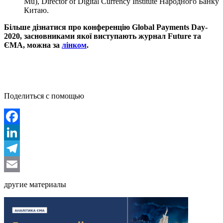
Mu), Director of Digital Currency Institute Народного Банку
Китаю.
Більше дізнатися про конференцію Global Payments Day-
2020, засновниками якої виступають журнал Future та
ЄМА, можна за
лінком
.
Поделиться с помощью
Facebook
LinkedIn
Telegram
Email
другие материалы