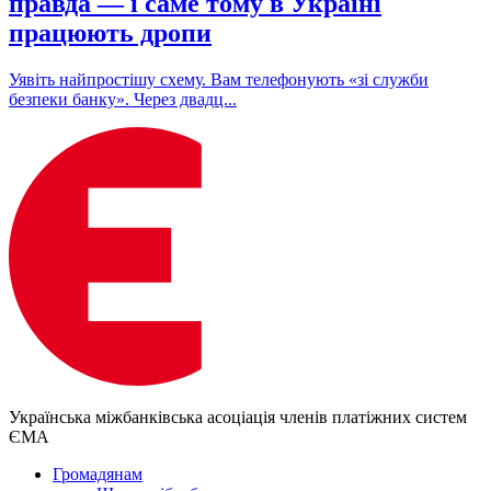
правда — і саме тому в Україні
працюють дропи
Уявіть найпростішу схему. Вам телефонують «зі служби
безпеки банку». Через двадц...
Українська міжбанківська асоціація членів платіжних систем
ЄМА
Громадянам