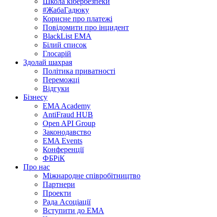
Школа кібербезпеки
#ЖабаГадюку
Корисне про платежі
Повідомити про інцидент
BlackList EMA
Білий список
Глосарій
Здолай шахрая
Політика приватності
Переможцi
Відгуки
Бізнесу
EMA Academy
AntiFraud HUB
Open API Group
Законодавство
EMA Events
Конференції
ФБРіК
Про нас
Міжнародне співробітництво
Партнери
Проекти
Рада Асоціації
Вступити до ЕМА