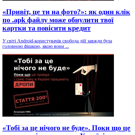
«Привіт, це ти на фото?»: як один клік
по .apk файлу може обнулити твої
картки та повісити кредит
У світі Android-користувачів свобода дій завжди була
головною фішкою, якою вони ...
«Тобі за це нічого не буде». Поки що це