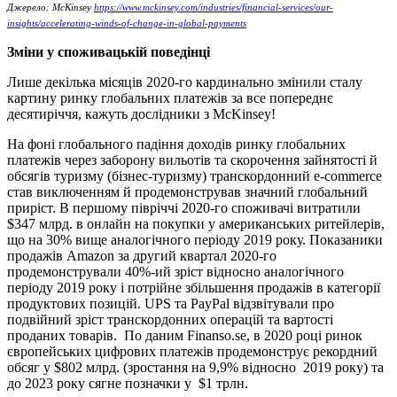
Джерело: McKinsey
https://www.mckinsey.com/industries/financial-services/our-
insights/accelerating-winds-of-change-in-global-payments
Зміни у споживацькій поведінці
Лише декілька місяців 2020-го кардинально змінили сталу
картину ринку глобальних платежів за все попереднє
десятиріччя, кажуть дослідники з McKinsey!
На фоні глобального падіння доходів ринку глобальних
платежів через заборону вильотів та скорочення зайнятості й
обсягів туризму (бізнес-туризму) транскордонний e-commerce
став виключенням й продемонстрував значний глобальний
приріст. В першому півріччі 2020-го споживачі витратили
$347 млрд. в онлайн на покупки у американських ритейлерів,
що на 30% вище аналогічного періоду 2019 року. Показаники
продажів Amazon за другий квартал 2020-го
продемонстрували 40%-ий зріст відносно аналогічного
періоду 2019 року і потрійне збільшення продажів в категорії
продуктових позицій. UPS та PayPal відзвітували про
подвійний зріст транскордонних операцій та вартості
проданих товарів. По даним Finanso.se, в 2020 році ринок
європейських цифрових платежів продемонструє рекордний
обсяг у $802 млрд. (зростання на 9,9% відносно 2019 року) та
до 2023 року сягне позначки у $1 трлн.