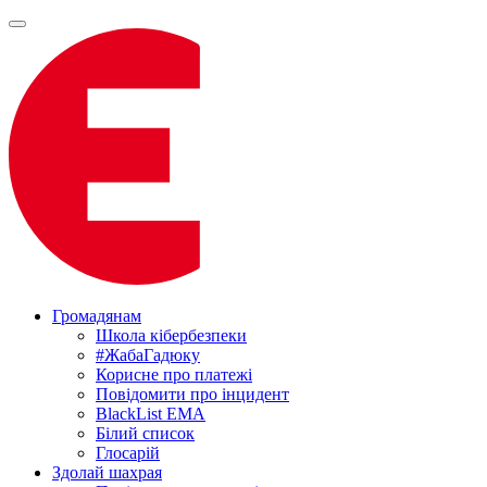
Громадянам
Школа кібербезпеки
#ЖабаГадюку
Корисне про платежі
Повідомити про інцидент
BlackList EMA
Білий список
Глосарій
Здолай шахрая