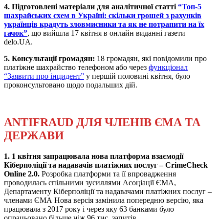
4. Підготовлені матеріали для аналітичної статті
“Топ-5
шахрайських схем в Україні: скільки грошей з рахунків
українців крадуть зловмисники та як не потрапити на їх
гачок”
, що вийшла 17 квітня в онлайн виданні газети
delo.UA.
5. Консультації громадян:
18
громадян
, які повідомили про
платіжне шахрайство телефоном або через
функціонал
“Заявити про інцидент”
у першій половині квітня, було
проконсультовано щодо подальших дій.
ANTIFRAUD ДЛЯ ЧЛЕНІВ ЄМА ТА
ДЕРЖАВИ
1. 1 квітня запрацювала нова платформа взаємодії
Кіберполіції та надавачів платіжних послуг – CrimeCheck
Online 2.0.
Розробка платформи та її впровадження
проводилась спільними зусиллями Асоціації ЄМА,
Департаменту Кіберполіції та надавачами платіжних послуг –
членами ЄМА Нова версія замінила попередню версію, яка
працювала з 2017 року і через яку 63 банками було
опрацьовано більше ніж 96 тис. запитів.