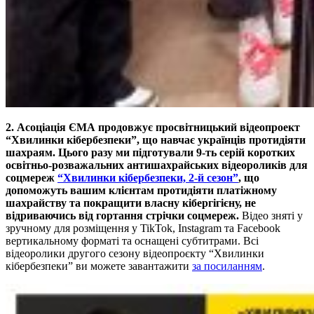
2. Асоціація ЄМА продовжує просвітницький відеопроект
“Хвилинки кібербезпеки”, що навчає українців протидіяти
шахраям.
Цього разу ми підготували 9-ть серій коротких
освітньо-розважальних антишахрайських відеороликів для
соцмереж
“Хвилинки кібербезпеки, 2-й сезон”
, що
допоможуть вашим клієнтам протидіяти платіжному
шахрайству та покращити власну кібергігієну, не
відриваючись від гортання стрічки соцмереж.
Відео зняті у
зручному для розміщення у TikTok, Instagram та Facebook
вертикальному форматі та оснащені субтитрами. Всі
відеоролики другого сезону відеопроєкту “Хвилинки
кібербезпеки” ви можете завантажити
за посиланням
.