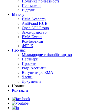
Політика приватності
Переможцi
Відгуки
Бізнесу
EMA Academy
AntiFraud HUB
Open API Group
Законодавство
EMA Events
Конференції
ФБРіК
Про нас
Міжнародне співробітництво
Партнери
Проекти
Рада Асоціації
Вступити до ЕМА
Члени
Документи
Новини
Контакти