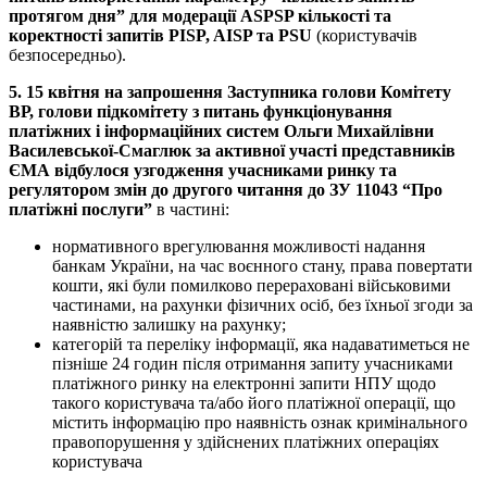
протягом дня” для модерації ASPSP кількості та
коректності запитів PISP, AISP та PSU
(користувачів
безпосередньо).
5. 15 квітня на запрошення Заступника голови Комітету
ВР, голови підкомітету з питань функціонування
платіжних і інформаційних систем Ольги Михайлівни
Василевської-Смаглюк за активної участі представників
ЄМА відбулося узгодження учасниками ринку та
регулятором змін до другого читання до ЗУ 11043 “Про
платіжні послуги”
в частині:
нормативного врегулювання можливості надання
банкам України, на час воєнного стану, права повертати
кошти, які були помилково перераховані військовими
частинами, на рахунки фізичних осіб, без їхньої згоди за
наявністю залишку на рахунку;
категорій та переліку інформації, яка надаватиметься не
пізніше 24 годин після отримання запиту учасниками
платіжного ринку на електронні запити НПУ щодо
такого користувача та/або його платіжної операції, що
містить інформацію про наявність ознак кримінального
правопорушення у здійснених платіжних операціях
користувача