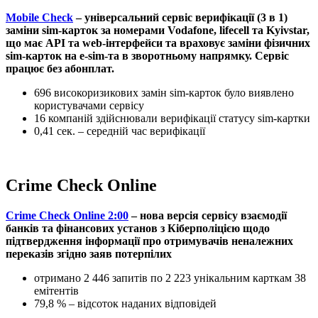
Mobile Check
– універсальний сервіс верифікації (3 в 1)
заміни sim-карток за номерами Vodafone, lifecell та Kyivstar,
що має API та web-інтерфейси та враховує заміни фізичних
sim-карток на e-sim-та в зворотньому напрямку. Сервіс
працює без абонплат.
696 високоризикових замін sim-карток було виявлено
користувачами сервісу
16 компаній здійснювали верифікації статусу sim-картки
0,41 сек. – середній час верифікації
Crime Check Online
Crime Check Online 2:00
– нова версія сервісу взаємодії
банків та фінансових установ з Кіберполіцією щодо
підтвердження інформації про отримувачів неналежних
переказів згідно заяв потерпілих
отримано 2 446 запитів по 2 223 унікальним карткам 38
емітентів
79,8 % – відсоток наданих відповідей