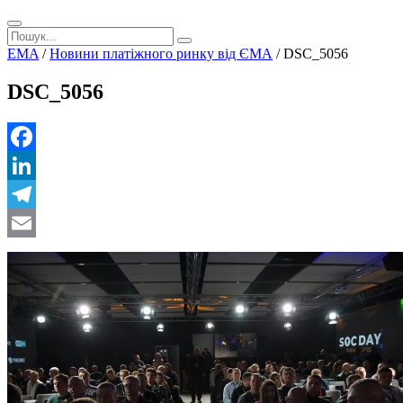
EMA
/
Новини платіжного ринку від ЄМА
/
DSC_5056
DSC_5056
Facebook
LinkedIn
Telegram
Email