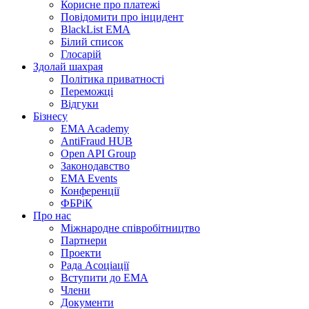
Корисне про платежі
Повідомити про інцидент
BlackList EMA
Білий список
Глосарій
Здолай шахрая
Політика приватності
Переможцi
Відгуки
Бізнесу
EMA Academy
AntiFraud HUB
Open API Group
Законодавство
EMA Events
Конференції
ФБРіК
Про нас
Міжнародне співробітництво
Партнери
Проекти
Рада Асоціації
Вступити до ЕМА
Члени
Документи