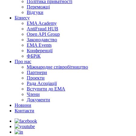
Політика приватності
Переможцi
Відгуки
Бізнесу
EMA Academy
AntiFraud HUB
Open API Group
Законодавство
EMA Events
Конференції
ФБРіК
Про нас
Міжнародне співробітництво
Партнери
Проекти
Рада Асоціації
Вступити до ЕМА
Члени
Документи
Новини
Контакти