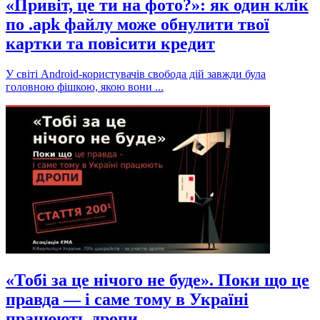
«Привіт, це ти на фото?»: як один клік
по .apk файлу може обнулити твої
картки та повісити кредит
У світі Android-користувачів свобода дій завжди була
головною фішкою, якою вони ...
«Тобі за це нічого не буде». Поки що це
правда — і саме тому в Україні
працюють дропи