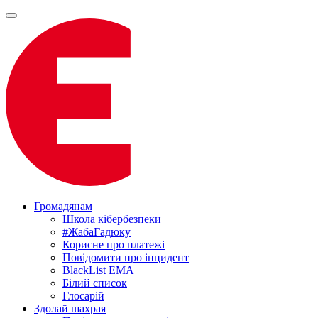
Громадянам
Школа кібербезпеки
#ЖабаГадюку
Корисне про платежі
Повідомити про інцидент
BlackList EMA
Білий список
Глосарій
Здолай шахрая