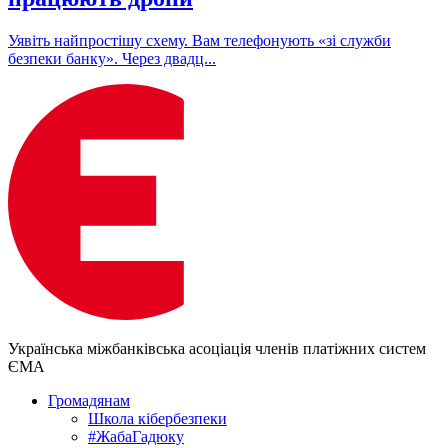
Уявіть найпростішу схему. Вам телефонують «зі служби
безпеки банку». Через двадц...
Українська міжбанківська асоціація членів платіжних систем
ЄМА
Громадянам
Школа кібербезпеки
#ЖабаГадюку