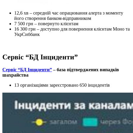
12,6 хв – середній час опрацювання алерта з моменту
його створення банком-відправником
7 500 грн – повернуто клієнтам
16 300 грн – доступно для повернення клієнтам Моно та
УкрСиббанк
Сервіс “БД Інциденти”
Сервіс “БД Інциденти”
– база підтверджених випадків
шахрайства
13 організаціями зареєстровано 650 інцидентів