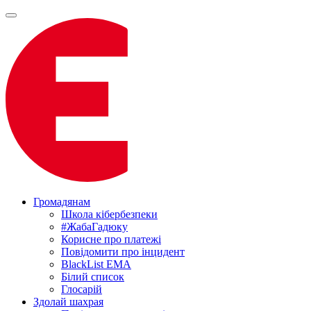
Громадянам
Школа кібербезпеки
#ЖабаГадюку
Корисне про платежі
Повідомити про інцидент
BlackList EMA
Білий список
Глосарій
Здолай шахрая