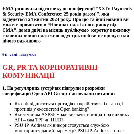
ЄМА розпочала підготовку до
конференції
“
XXIV Payments
& Security EMA Conference: 25 років разом!
”
, яка
відбудеться 24 квітня 2024 року. Про цю та інші новини ви
можете прочитати в “Новинах платіжного ринку від
ЄМА”, де ми двічі на місяць публікуємо коротку вижимку
головних новин платіжної індустрії, щоб ви не пропустили
нічого важливого
#ті_самі_підсумки
GR, PR ТА КОРПОРАТИВНІ
КОМУНІКАЦІЇ
1. На регулярних зустрічах підгрупи з розробки
специфікацій Open API Group з’ясовували питання
:
Як співвідноситься протидія шахрайству які є зараз, і
протидія у екосистемі Open banking?
Яким чином ASPSP може визначити ініціатора виклику
API – сам TPP чи HUB?
PSU-IP-Address як використовується службою
моніторингу даний параметр? PSU-IP-Address – поле