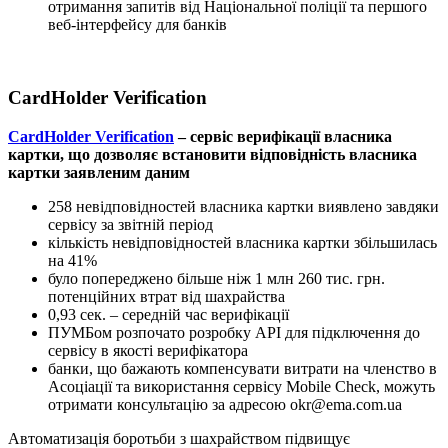
отримання запитів від Національної поліції та першого
веб-інтерфейсу для банків
CardHolder Verification
CardHolder Verification
– сервіс верифікації власника
картки, що дозволяє встановити відповідність власника
картки заявленим даним
258 невідповідностей власника картки виявлено завдяки
сервісу за звітній період
кількість невідповідностей власника картки збільшилась
на 41%
було попереджено більше ніж 1 млн 260 тис. грн.
потенційних втрат від шахрайства
0,93 сек. – середній час верифікації
ПУМБом розпочато розробку API для підключення до
сервісу в якості верифікатора
банки, що бажають компенсувати витрати на членство в
Асоціації та використання сервісу Mobile Check, можуть
отримати консультацію за адресою
okr@ema.com.ua
Автоматизація боротьби з шахрайством підвищує