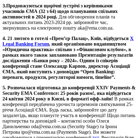
3.Продовжуються щорічні зустрічі з керівниками
учасників ЄМА (32 з 64) щодо планування спільних
активностей в 2024 році.
Для обговорення планів та
актуальних питань 2023-2024 рр. забронюйте час,
звернувшись на електронну пошту
aka@ema.com.ua
.
4. 21 лютого в готелі «Прем’єр Палац», Київ, відбудеться
Х
Legal Banking Forum
, який організовано видавництвом
«Юридична практика» спільно з «Фінансовим клубом», в
рамках якого також заплановано Презентацію результатів
дослідження «Банки року – 2024». Одним із спікерів
конференції стане Олександр Карпов, директор Асоціації
ЄМА, який виступить з доповіддю “Open Banking:
переваги, продукти, регуляторні вимоги, timeline”.
5. Розпочалася підготовка до конференції XXIV Payments &
Security EMA Conference: 25 років разом!, яка відбудеться
24 квітня 2024 року в Києві, в форматі офф-лайн!
В рамках
конференції передбачена урочиста церемонія святкування 25-
річчя Асоціації ЄМА. Будь ласка, забронюйте цю дату
заздалегідь, якщо плануєте участь в конференції! Щодо питань
партнерства та доповідей – контактні особи Олеся
Данильченко
oda@ema.com.ua
(Security Stage) та Ірина
Петрова
ipo@ema.com.ua
(Payments Stage). Ви можете
ознайомитися з презентацією конференції
тут
. Реєстрація буде