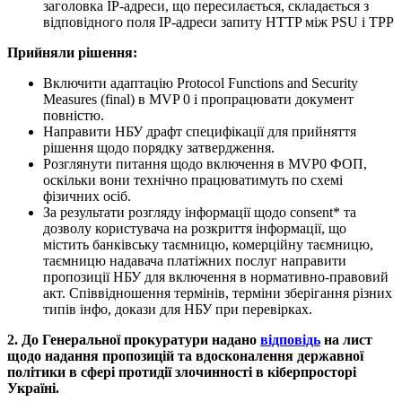
заголовка IP-адреси, що пересилається, складається з
відповідного поля IP-адреси запиту HTTP між PSU і TPP
Прийняли рішення
:
Включити адаптацію Protocol Functions and Security
Measures (final) в MVP 0 і пропрацювати документ
повністю.
Направити НБУ драфт специфікації для прийняття
рішення щодо порядку затвердження.
Розглянути питання щодо включення в MVP0 ФОП,
оскільки вони технічно працюватимуть по схемі
фізичних осіб.
За результати розгляду інформації щодо consent* та
дозволу користувача на розкриття інформації, що
містить банківську таємницю, комерційну таємницю,
таємницю надавача платіжних послуг направити
пропозиції НБУ для включення в нормативно-правовий
акт. Співвідношення термінів, терміни зберігання різних
типів інфо, докази для НБУ при перевірках.
2. До Генеральної прокуратури надано
відповідь
на лист
щодо надання пропозицій та вдосконалення державної
політики в сфері протидії злочинності в кіберпросторі
Україні.