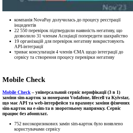
компанія NovaPay долучилась до процесу реєстрації
інцидентів
22 550 перевірок підтвердили наявність негативу, що
дозволило 31 членам Асоціації попередити шахрайство
19 організацій для перевірок негативу викристовують
API-інтеграції
триває консультація 4 членів ЄМА щодо інтеграції до
сервісу та створення процесу перевірки негативу
Mobile Check
Mobile Check
– універсальний сервіс верифікації (3 в 1)
заміни sim-карток за номерами Vodafone, lifecell та Kyivstar,
що має API та web-інтерфейси та враховує заміни фізичних
sim-карток на e-sim-та в зворотньому напрямку. Сервіс
працює без абонплат.
752 високоризикових замін sim-карток було виявлено
користувачами сервісу