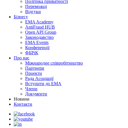
Політика приватності
Переможцi
Відгуки
Бізнесу
EMA Academy
AntiFraud HUB
Open API Group
Законодавство
EMA Events
Конференції
ФБРіК
Про нас
Міжнародне співробітництво
Партнери
Проекти
Рада Асоціації
Вступити до ЕМА
Члени
Документи
Новини
Контакти