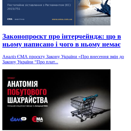
Законопроєкт про інтерчейндж: що в
ньому написано і чого в ньому немає
Аналіз ЄМА проєкту Закону України «Про внесення змін до
Закону України “Про плат...