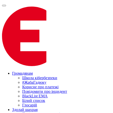
Громадянам
Школа кібербезпеки
#ЖабаГадюку
Корисне про платежі
Повідомити про інцидент
BlackList EMA
Білий список
Глосарій
Здолай шахрая