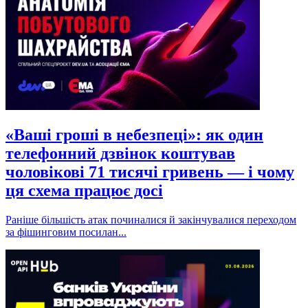
«Ваші гроші в небезпеці»: як один
телефонний дзвінок коштував
чоловікові 71 тисячі гривень — і чому
ця схема працює досі
Раніше більшість атак починалися й закінчувалися переходом
за фішинговим посилан...