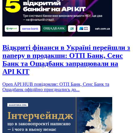
Відкриті фінанси в Україні перейшли з
паперу в продакшн: ОТП Банк, Сенс
Банк та Ощадбанк запрацювали на
API KIT
Open API HUB повідомляє: ОТП Банк, Сенс Банк та
Ощадбанк офіційно приєднались до...