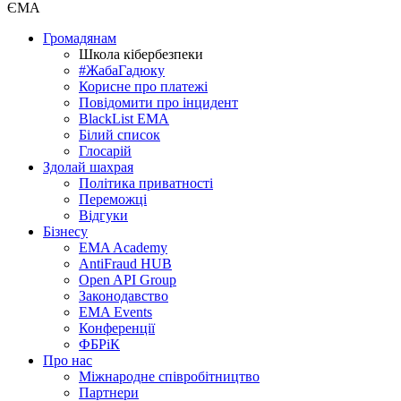
ЄМА
Громадянам
Школа кібербезпеки
#ЖабаГадюку
Корисне про платежі
Повідомити про інцидент
BlackList EMA
Білий список
Глосарій
Здолай шахрая
Політика приватності
Переможцi
Відгуки
Бізнесу
EMA Academy
AntiFraud HUB
Open API Group
Законодавство
EMA Events
Конференції
ФБРіК
Про нас
Міжнародне співробітництво
Партнери