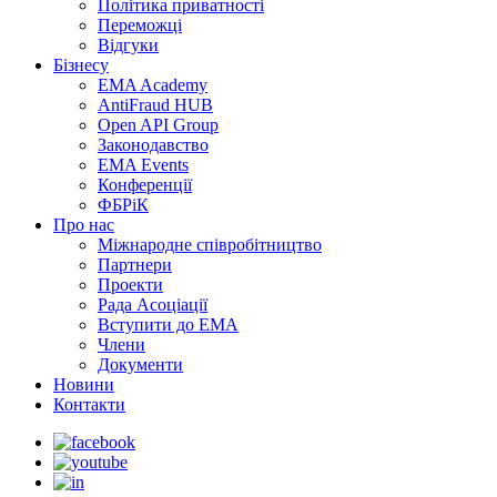
Політика приватності
Переможцi
Відгуки
Бізнесу
EMA Academy
AntiFraud HUB
Open API Group
Законодавство
EMA Events
Конференції
ФБРіК
Про нас
Міжнародне співробітництво
Партнери
Проекти
Рада Асоціації
Вступити до ЕМА
Члени
Документи
Новини
Контакти