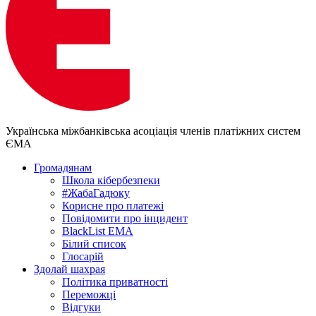
Українська міжбанківська асоціація членів платіжних систем
ЄМА
Громадянам
Школа кібербезпеки
#ЖабаГадюку
Корисне про платежі
Повідомити про інцидент
BlackList EMA
Білий список
Глосарій
Здолай шахрая
Політика приватності
Переможцi
Відгуки