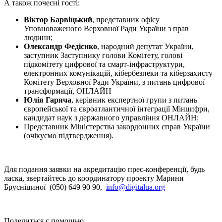
А також почесні гості:
Віктор Барвіцький
, представник офісу
Уповноваженого Верховної Ради України з прав
людини;
Олександр Федієнко
, народний депутат України,
заступник Заступнику голови Комітету, голові
підкомітету цифрової та смарт-інфраструктури,
електронних комунікацій, кібербезпеки та кіберзахисту
Комітету Верховної Ради України, з питань цифрової
трансформації, ОНЛАЙН
Юлія Гаряча
, керівник експертної групи з питань
європейської та євроатлантичної інтеграції Мінцифри,
кандидат наук з державного управління ОНЛАЙН;
Представник Міністерства закордонних справ України
(очікуємо підтвердження).
Для подання заявки на акредитацію прес-конференції, будь
ласка, звертайтесь до координатору проекту Марини
Брусніциної (050) 649 90 90,
info@digitalua.org
Поделиться с помощью