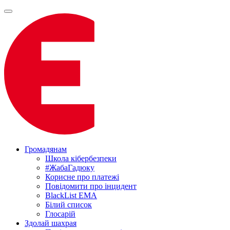
Громадянам
Школа кібербезпеки
#ЖабаГадюку
Корисне про платежі
Повідомити про інцидент
BlackList EMA
Білий список
Глосарій
Здолай шахрая