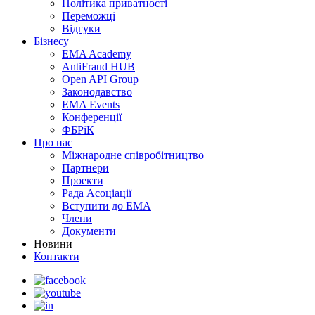
Політика приватності
Переможцi
Відгуки
Бізнесу
EMA Academy
AntiFraud HUB
Open API Group
Законодавство
EMA Events
Конференції
ФБРіК
Про нас
Міжнародне співробітництво
Партнери
Проекти
Рада Асоціації
Вступити до ЕМА
Члени
Документи
Новини
Контакти