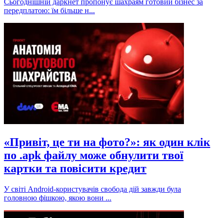
Сьогоднішній даркнет пропонує шахраям готовий бізнес за
передплатою: їм більше н...
«Привіт, це ти на фото?»: як один клік
по .apk файлу може обнулити твої
картки та повісити кредит
У світі Android-користувачів свобода дій завжди була
головною фішкою, якою вони ...