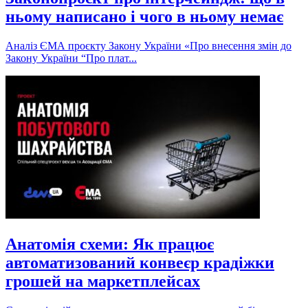
ньому написано і чого в ньому немає
Аналіз ЄМА проєкту Закону України «Про внесення змін до
Закону України “Про плат...
Анатомія схеми: Як працює
автоматизований конвеєр крадіжки
грошей на маркетплейсах