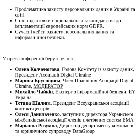
Проблематика захисту персональних даних в Україні та
світі.
Стан підготовки національного законодавства до
імплементації європейських норм GDPR.
Сучасні кейси захисту персональних даних та
інформаційної безпеки.
У прес-конференції беруть участь:
Олена Колченогова
, Голова Комітету із захисту даних,
Президент Асоціації Digital Ukraine
Марина Брусніцина
, Член Правління Асоціації Digital
Ukraine,
МОДЕРАТОР
Михайло Чайкін
, Експерт з інформаційної безпеки, EY
Україна
Тетяна Шалига
, Президент Всеукраїнської асоціації
контакт-центрів
Олеся Данильченко
, заступник директора Української
міжбанківської асоціації членів платіжних систем EMA
Маріанна Розумна
, Директор департаменту комплаєнс
та юридичного супроводу DataGroup