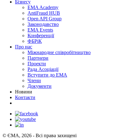
Бізнесу
EMA Academy
AntiFraud HUB
Open API Group
Законодавство
EMA Events
Конференції
ФБРіК
Про нас
Міжнародне співробітництво
Партнери
Проекти
Рада Асоціації
Вступити до ЕМА
Члени
Документи
Новини
Контакти
© ЄМА, 2026 - Всі права захищені