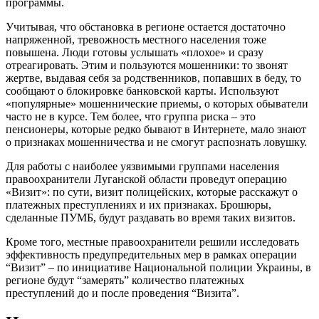
программы.
Учитывая, что обстановка в регионе остается достаточно
напряженной, тревожность местного населения тоже
повышена. Люди готовы услышать «плохое» и сразу
отреагировать. Этим и пользуются мошенники: то звонят
жертве, выдавая себя за родственников, попавших в беду, то
сообщают о блокировке банковской карты. Используют
«популярные» мошеннические приемы, о которых обыватели
часто не в курсе. Тем более, что группа риска – это
пенсионеры, которые редко бывают в Интернете, мало знают
о признаках мошенничества и не смогут распознать ловушку.
Для работы с наиболее уязвимыми группами населения
правоохранители Луганской области проведут операцию
«Визит»: по сути, визит полицейских, которые расскажут о
платежных преступлениях и их признаках. Брошюры,
сделанные ПУМБ, будут раздавать во время таких визитов.
Кроме того, местные правоохранители решили исследовать
эффективность предупредительных мер в рамках операции
“Визит” – по инициативе Национальной полиции Украины, в
регионе будут “замерять” количество платежных
преступлений до и после проведения “Визита”.