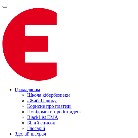
Громадянам
Школа кібербезпеки
#ЖабаГадюку
Корисне про платежі
Повідомити про інцидент
BlackList EMA
Білий список
Глосарій
Здолай шахрая