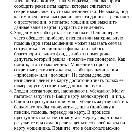
Интернет-банкинге). Таким образом, если вас просят
сообщить реквизиты карты, которые считаются
секретными, значит, это мошенничество! Не важно, под
каким предлогом выспрашивают эти данные – речь идет
о преступлении, о попытке мошенников выяснить
данные вашей карты и украсть с нее деньги.
Злодеи могут обещать легкие деньги. Пенсионерам
часто обещают прибавку к пенсии или материальную
помощь (при этом мошенник может выдавать себя за
сотрудника Пенсионного фонда или любого
благотворительного фонда, либо за помощника
депутата, который решил «помочь» пенсионерам). Как
понять, что это мошенник? Мошенник спросит
секретные реквизиты карты, якобы для начисления
«прибавки» или «помощи». На самом деле, для
начисления денег на карту достаточно знать только ее
номер, другие, секретные, данные не нужны.
Злодеи всегда торопят, настаивают и убеждают. Могут
пытаться запугать («Вашу карту заблокируют!» и т.п.).
Один из преступных приемов – убедить жертву пойти к
банкомату, чтобы «получить» деньги (прибавку к
пенсии, помощь, перевод) на карту. В процессе
преступник постарается запутать жертву так, чтобы в
результате она сама перевела деньги со своей карты на
карту мошенника. Помните, что в банкомате можно