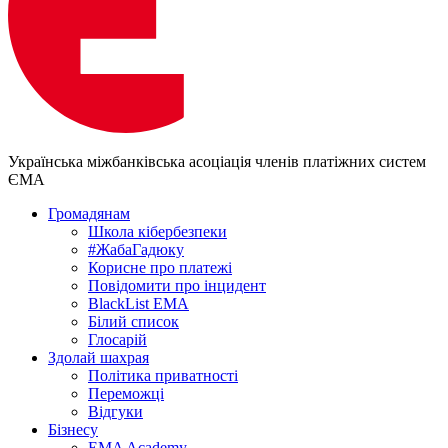
Українська міжбанківська асоціація членів платіжних систем
ЄМА
Громадянам
Школа кібербезпеки
#ЖабаГадюку
Корисне про платежі
Повідомити про інцидент
BlackList EMA
Білий список
Глосарій
Здолай шахрая
Політика приватності
Переможцi
Відгуки
Бізнесу
EMA Academy