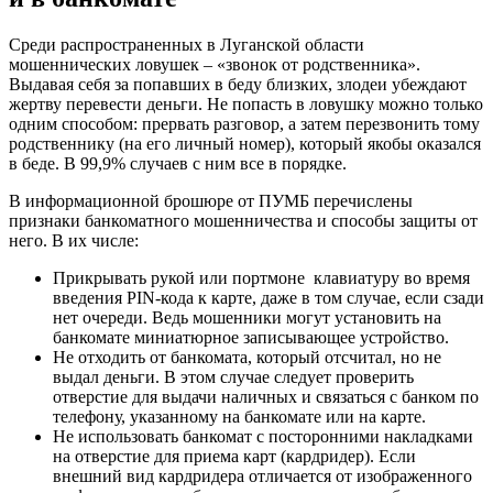
Среди распространенных в Луганской области
мошеннических ловушек – «звонок от родственника».
Выдавая себя за попавших в беду близких, злодеи убеждают
жертву перевести деньги. Не попасть в ловушку можно только
одним способом: прервать разговор, а затем перезвонить тому
родственнику (на его личный номер), который якобы оказался
в беде. В 99,9% случаев с ним все в порядке.
В информационной брошюре от ПУМБ перечислены
признаки банкоматного мошенничества и способы защиты от
него. В их числе:
Прикрывать рукой или портмоне клавиатуру во время
введения PIN-кода к карте, даже в том случае, если сзади
нет очереди. Ведь мошенники могут установить на
банкомате миниатюрное записывающее устройство.
Не отходить от банкомата, который отсчитал, но не
выдал деньги. В этом случае следует проверить
отверстие для выдачи наличных и связаться с банком по
телефону, указанному на банкомате или на карте.
Не использовать банкомат с посторонними накладками
на отверстие для приема карт (кардридер). Если
внешний вид кардридера отличается от изображенного