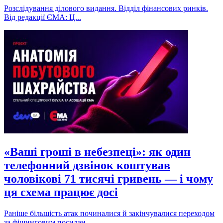
Розслідування ділового видання. Відділ фінансових ринків.
Від редакції ЄМА: Ц...
«Ваші гроші в небезпеці»: як один
телефонний дзвінок коштував
чоловікові 71 тисячі гривень — і чому
ця схема працює досі
Раніше більшість атак починалися й закінчувалися переходом
за фішинговим посилан...