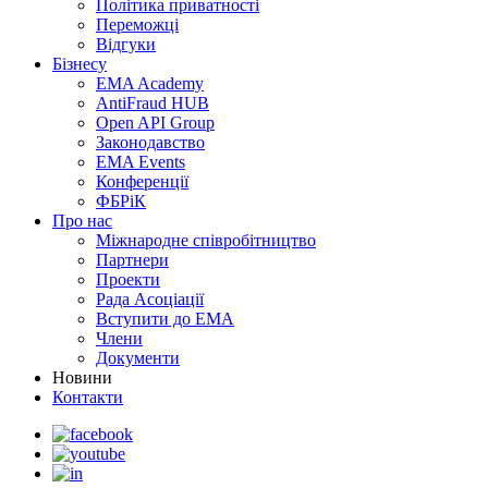
Політика приватності
Переможцi
Відгуки
Бізнесу
EMA Academy
AntiFraud HUB
Open API Group
Законодавство
EMA Events
Конференції
ФБРіК
Про нас
Міжнародне співробітництво
Партнери
Проекти
Рада Асоціації
Вступити до ЕМА
Члени
Документи
Новини
Контакти