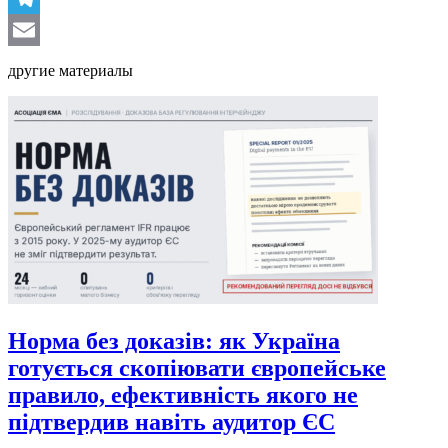
Telegram
Email
другие материалы
Норма без доказів: як Україна
готується скопіювати європейське
правило, ефективність якого не
підтвердив навіть аудитор ЄС