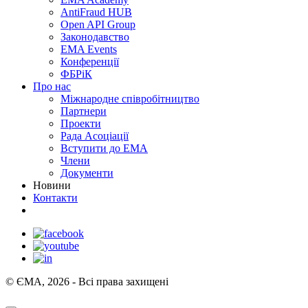
AntiFraud HUB
Open API Group
Законодавство
EMA Events
Конференції
ФБРіК
Про нас
Міжнародне співробітництво
Партнери
Проекти
Рада Асоціації
Вступити до ЕМА
Члени
Документи
Новини
Контакти
© ЄМА, 2026 - Всі права захищені