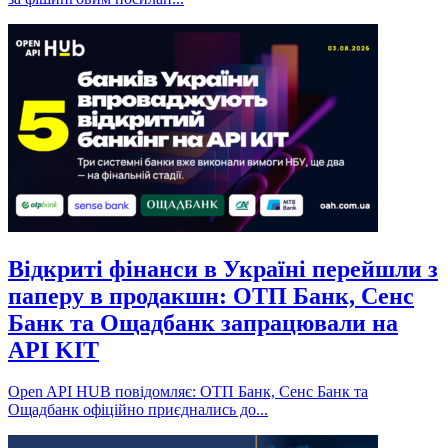
Відкриті фінанси в Україні перейшли з
паперу в продакшн: ОТП Банк, Сенс
Банк та Ощадбанк запрацювали на
API KIT
Open API HUB повідомляє: ОТП Банк, Сенс Банк та
Ощадбанк офіційно приєднались до...