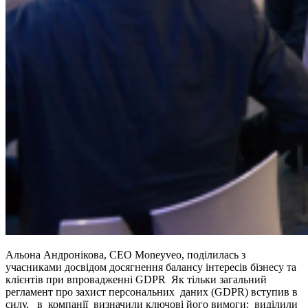
Альона Андронікова, CEO Moneyveo, поділилась з
учасниками досвідом досягнення балансу інтересів бізнесу та
клієнтів при впровадженні GDPR Як тільки загальний
регламент про захист персональних даних (GDPR) вступив в
силу, в компанії визначили ключові його вимоги: виділили