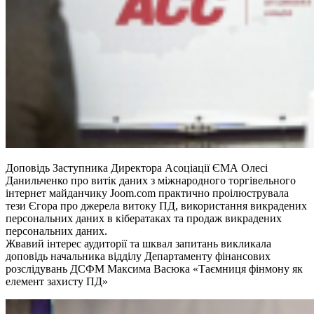
Доповідь Заступника Директора Асоціації ЄМА Олесі
Данильченко про витік даних з міжнародного торгівельного
інтернет майданчику Joom.com практично проілюструвала
тези Єгора про джерела витоку ПД, використання викрадених
персональних даних в кібератаках та продаж викрадених
персональних даних.
Жвавий інтерес аудиторії та шквал запитань викликала
доповідь начальника відділу Департаменту фінансових
розслідувань ДСФМ Максима Васюка «Таємниця фінмону як
елемент захисту ПД»