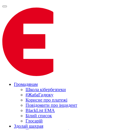
Громадянам
Школа кібербезпеки
#ЖабаГадюку
Корисне про платежі
Повідомити про інцидент
BlackList EMA
Білий список
Глосарій
Здолай шахрая