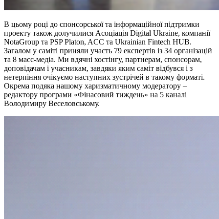
В цьому році до спонсорської та інформаційної підтримки
проекту також долучилися Асоціація Digital Ukraine, компанії
NotaGroup та PSP Platon, ACC та Ukrainian Fintech HUB.
Загалом у саміті приняли участь 79 експертів із 34 організацій
та 8 масс-медіа. Ми вдячні хостінгу, партнерам, спонсорам,
доповідачам і учасникам, завдяки яким саміт відбувся і з
нетерпіння очікуємо наступних зустрічей в такому форматі.
Окрема подяка нашому харизматичному модератору –
редактору програми «Фінасовий тиждень» на 5 каналі
Володимиру Веселовському.