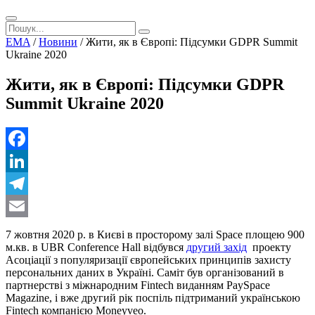
EMA
/
Новини
/
Жити, як в Європі: Підсумки GDPR Summit
Ukraine 2020
Жити, як в Європі: Підсумки GDPR
Summit Ukraine 2020
Facebook
LinkedIn
Telegram
Email
7 жовтня 2020 р. в Києві в просторому залі Space площею 900
м.кв. в UBR Conference Hall відбувся
другий захід
проекту
Асоціації з популяризації європейських принципів захисту
персональних даних в Україні. Саміт був організований в
партнерстві з міжнародним Fintech виданням PaySpace
Magazine, і вже другий рік поспіль підтриманий українською
Fintech компанією Moneyveo.