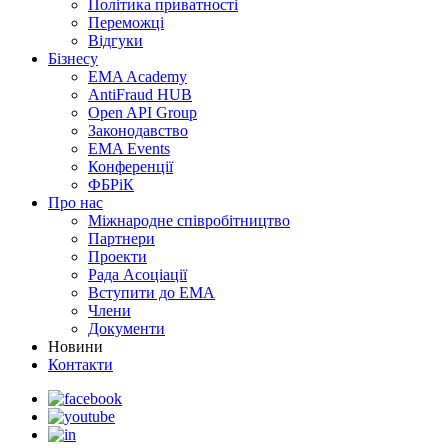
Політика приватності
Переможцi
Відгуки
Бізнесу
EMA Academy
AntiFraud HUB
Open API Group
Законодавство
EMA Events
Конференції
ФБРіК
Про нас
Міжнародне співробітництво
Партнери
Проекти
Рада Асоціації
Вступити до ЕМА
Члени
Документи
Новини
Контакти