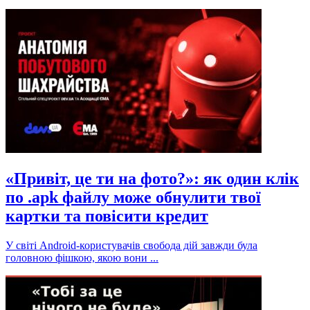
«Привіт, це ти на фото?»: як один клік
по .apk файлу може обнулити твої
картки та повісити кредит
У світі Android-користувачів свобода дій завжди була
головною фішкою, якою вони ...