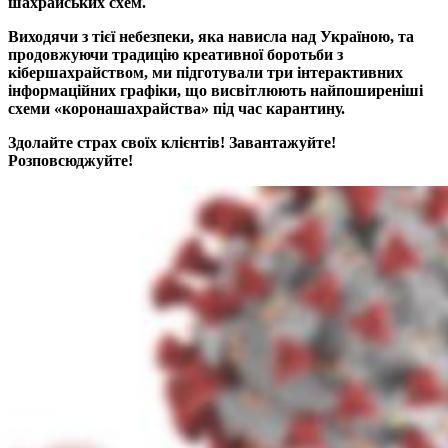
шахрайських схем.
Виходячи з тієї небезпеки, яка нависла над Україною, та
продовжуючи традицію креативної боротьби з
кібершахрайством, ми підготували три інтерактивних
інформаційних графіки, що висвітлюють найпоширеніші
схеми «коронашахрайства» під час карантину.
Здолайте страх своїх клієнтів! Завантажуйте!
Розповсюджуйте!