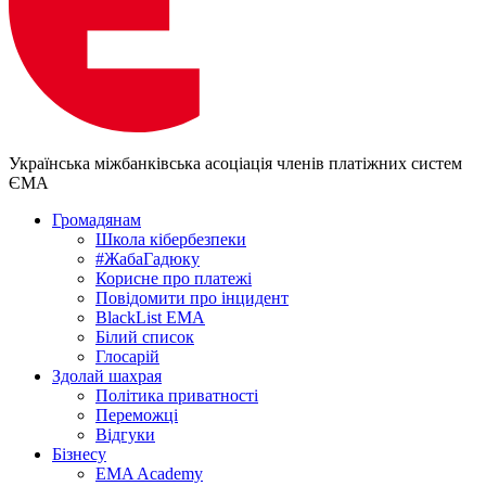
Українська міжбанківська асоціація членів платіжних систем
ЄМА
Громадянам
Школа кібербезпеки
#ЖабаГадюку
Корисне про платежі
Повідомити про інцидент
BlackList EMA
Білий список
Глосарій
Здолай шахрая
Політика приватності
Переможцi
Відгуки
Бізнесу
EMA Academy