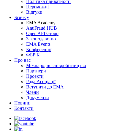
Політика приватності
Переможцi
Відгуки
Бізнесу
EMA Academy
AntiFraud HUB
Open API Group
Законодавство
EMA Events
Конференції
ФБРіК
Про нас
Міжнародне співробітництво
Партнери
Проекти
Рада Асоціації
Вступити до ЕМА
Члени
Документи
Новини
Контакти