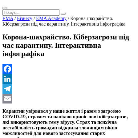
EMA
/
Бізнесу
/
EMA Academy
/
Корона-шахрайство.
Кіберзагрози під час карантину. Інтерактивна інфографіка
Корона-шахрайство. Кіберзагрози під
час карантину. Інтерактивна
інфографіка
Facebook
LinkedIn
Telegram
Email
Карантин увірвався у наше життя і разом з загрозою
COVID-19, страхом та панікою приніс нові кіберзагрози,
які використовують тему вірусу. Страх та психічна
нестабільність громадян відкрила злочинцям вікно
можливостей для нового застосування старих