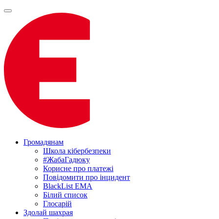
Громадянам
Школа кібербезпеки
#ЖабаГадюку
Корисне про платежі
Повідомити про інцидент
BlackList EMA
Білий список
Глосарій
Здолай шахрая