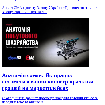
Аналіз ЄМА проєкту Закону України «Про внесення змін до
Закону України “Про плат...
Анатомія схеми: Як працює
автоматизований конвеєр крадіжки
грошей на маркетплейсах
Сьогоднішній даркнет пропонує шахраям готовий бізнес за
передплатою: їм більше н...