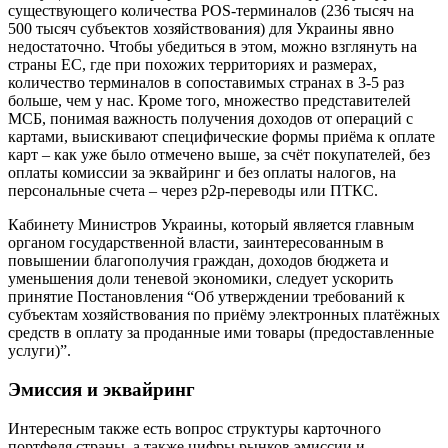
существующего количества POS-терминалов (236 тысяч на
500 тысяч субъектов хозяйствования) для Украины явно
недостаточно. Чтобы убедиться в этом, можно взглянуть на
страны ЕС, где при похожих территориях и размерах,
количество терминалов в сопоставимых странах в 3-5 раз
больше, чем у нас. Кроме того, множество представителей
МСБ, понимая важность получения доходов от операций с
картами, выискивают специфические формы приёма к оплате
карт – как уже было отмечено выше, за счёт покупателей, без
оплаты комиссии за эквайринг и без оплаты налогов, на
персональные счета – через p2p-переводы или ПТКС.
Кабинету Министров Украины, который является главным
органом государственной власти, заинтересованным в
повышении благополучия граждан, доходов бюджета и
уменьшения доли теневой экономики, следует ускорить
принятие Постановления “Об утверждении требований к
субъектам хозяйствования по приёму электронных платёжных
средств в оплату за проданные ими товары (предоставленные
услуги)”.
Эмиссия и эквайринг
Интересным также есть вопрос структуры карточного
портфеля страны, а также цифры рынков эмиссии и