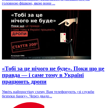
головною фішкою, якою вони ...
«Тобі за це нічого не буде». Поки що це
правда — і саме тому в Україні
працюють дропи
Уявіть найпростішу схему. Вам телефонують «зі служби
безпеки банку». Через двадц...