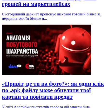
грошей на маркетплейсах
Сьогоднішній даркнет пропонує шахраям готовий бізнес за
передплатою: їм більше н...
«Привіт, це ти на фото?»: як один клік
по .apk файлу може обнулити твої
картки та повісити кредит
У світі Android-користувачів свобода дій завжди була