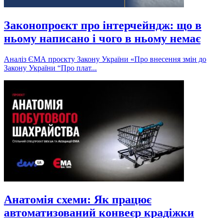
Законопроєкт про інтерчейндж: що в
ньому написано і чого в ньому немає
Аналіз ЄМА проєкту Закону України «Про внесення змін до
Закону України “Про плат...
Анатомія схеми: Як працює
автоматизований конвеєр крадіжки