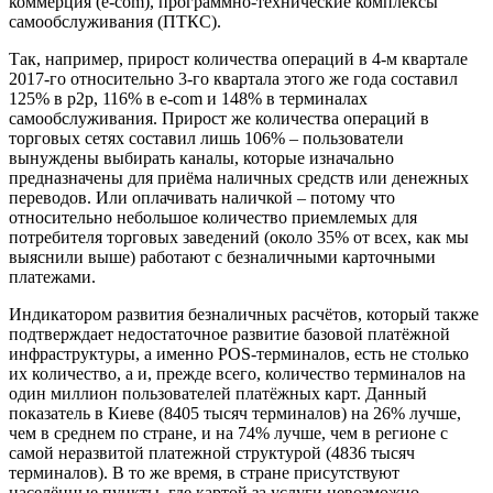
коммерция (e-com), программно-технические комплексы
самообслуживания (ПТКС).
Так, например, прирост количества операций в 4-м квартале
2017-го относительно 3-го квартала этого же года составил
125% в p2p, 116% в e-com и 148% в терминалах
самообслуживания. Прирост же количества операций в
торговых сетях составил лишь 106% – пользователи
вынуждены выбирать каналы, которые изначально
предназначены для приёма наличных средств или денежных
переводов. Или оплачивать наличкой – потому что
относительно небольшое количество приемлемых для
потребителя торговых заведений (около 35% от всех, как мы
выяснили выше) работают с безналичными карточными
платежами.
Индикатором развития безналичных расчётов, который также
подтверждает недостаточное развитие базовой платёжной
инфраструктуры, а именно POS-терминалов, есть не столько
их количество, а и, прежде всего, количество терминалов на
один миллион пользователей платёжных карт. Данный
показатель в Киеве (8405 тысяч терминалов) на 26% лучше,
чем в среднем по стране, и на 74% лучше, чем в регионе с
самой неразвитой платежной структурой (4836 тысяч
терминалов). В то же время, в стране присутствуют
населённые пункты, где картой за услуги невозможно