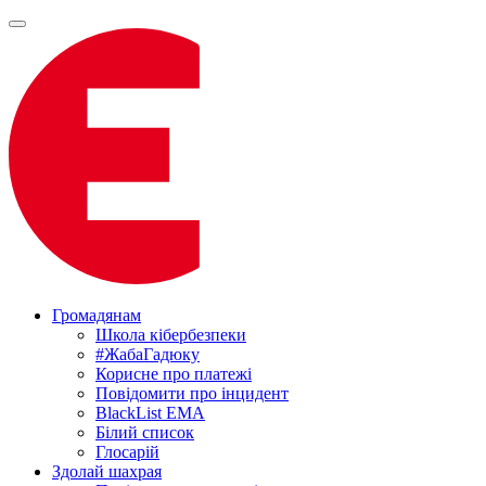
Громадянам
Школа кібербезпеки
#ЖабаГадюку
Корисне про платежі
Повідомити про інцидент
BlackList EMA
Білий список
Глосарій
Здолай шахрая