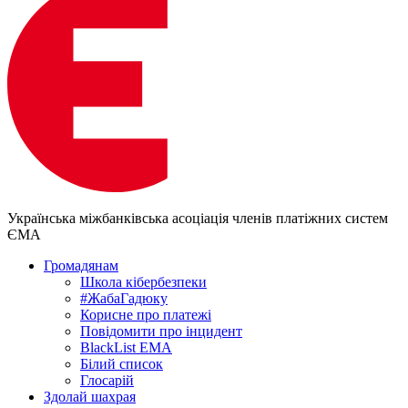
Українська міжбанківська асоціація членів платіжних систем
ЄМА
Громадянам
Школа кібербезпеки
#ЖабаГадюку
Корисне про платежі
Повідомити про інцидент
BlackList EMA
Білий список
Глосарій
Здолай шахрая