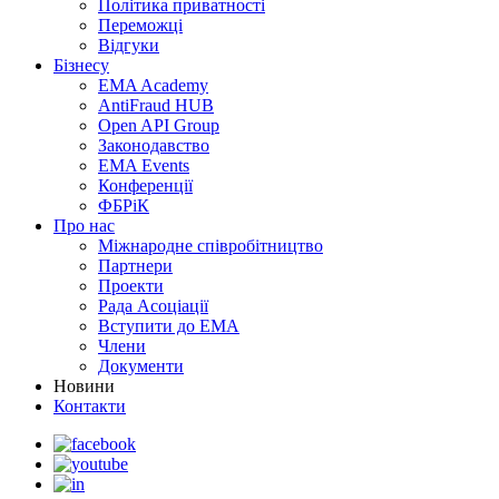
Політика приватності
Переможцi
Відгуки
Бізнесу
EMA Academy
AntiFraud HUB
Open API Group
Законодавство
EMA Events
Конференції
ФБРіК
Про нас
Міжнародне співробітництво
Партнери
Проекти
Рада Асоціації
Вступити до ЕМА
Члени
Документи
Новини
Контакти