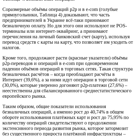
Соразмерные объёмы операций p2p и в e-com (голубые
прямоугольники, Таблица 4) доказывают, что часть
предпринимателей в Украине всё-таки принимают
безналичную оплату. Но для этого они используют не POS-
терминалы или интернет-эквайринг, а принимают
перечисления на личный банковский счет (карту), используя
перевод средств с карты на карту, что позволяет им уходить от
налогов.
Кроме того, продолжают расти (красные указатели) объёмы
p2p-переводов и операций в e-com при одновременном
падении объёмов операций в торговых сетях. Такая структура
безналичных расчётов – когда преобладают расчёты в
Интернет (39,6%), а за ними идут операции в торговой сети
(30,0%), которые уверенно догоняют p2p-платежи (27,6%) –
неестественна для сбалансированного среднестатистического
европейского рынка.
Таким образом, общие показатели использования
безналичных операций, а именно рост до 40,74% в общем
обороте использования платёжных карт и рост до 75,95% по
количеству операций свидетельствуют о продолжении
экстенсивного периода развития рынка, которое затормозит
без существенного прироста платёжной инфраструктуры –