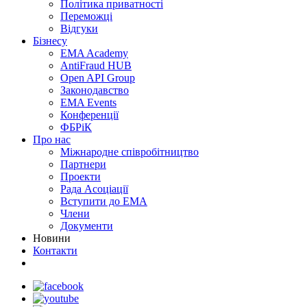
Політика приватності
Переможцi
Відгуки
Бізнесу
EMA Academy
AntiFraud HUB
Open API Group
Законодавство
EMA Events
Конференції
ФБРіК
Про нас
Міжнародне співробітництво
Партнери
Проекти
Рада Асоціації
Вступити до ЕМА
Члени
Документи
Новини
Контакти